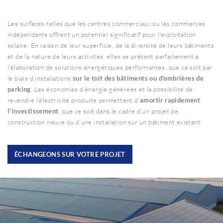
Les surfaces telles que les centres commerciaux ou les commerces
indépendants offrent un potentiel significatif pour l’exploitation
solaire. En raison de leur superficie, de la diversité de leurs bâtiments
et de la nature de leurs activités, elles se prêtent parfaitement à
l’élaboration de solutions énergétiques performantes, que ce soit par
le biais d’installations
sur le toit des bâtiments ou d’ombrières de
parking
. Les économies d’énergie générées et la possibilité de
revendre l’électricité produite permettent d’
amortir rapidement
l’investissement
, que ce soit dans le cadre d’un projet de
construction neuve ou d’une installation sur un bâtiment existant.
ÉCHANGEONS SUR VOTRE PROJET