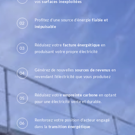
vos
surfaces inexploitées
Profitez d’une source d’énergie
fiable
et
02
inépuisable
Réduisez votre
facture énergétique
en
03
produisant votre propre électricité
Générez de nouvelles
sources de revenus
en
04
revendant l’électricité que vous produisez
Réduisez votre
empreinte carbone
en optant
05
pour une électricité verte et durable.
Renforcez votre position d’acteur engagé
06
dans la
transition énergétique