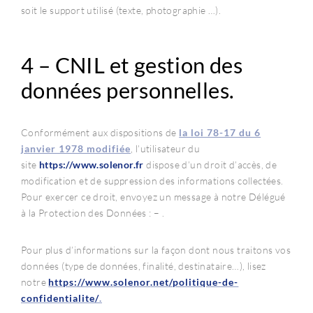
soit le support utilisé (texte, photographie …).
4 – CNIL et gestion des
données personnelles.
Conformément aux dispositions de
la loi 78-17 du 6
janvier 1978 modifiée
, l’utilisateur du
site
https://www.
solenor
.fr
dispose d’un droit d’accès, de
modification et de suppression des informations collectées.
Pour exercer ce droit, envoyez un message à notre Délégué
à la Protection des Données : – .
Pour plus d’informations sur la façon dont nous traitons vos
données (type de données, finalité, destinataire…), lisez
notre
https://www.
solenor
.net/politique-de-
confidentialite/
.