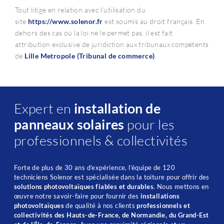
Tout litige en relation avec l’utilisation du
site
https://www.
solenor
.fr
est soumis au droit français. En
dehors des cas où la loi ne le permet pas, il est fait
attribution exclusive de juridiction aux tribunaux compétents
de
Lille Metropole (Tribunal de commerce)
.
Expert en
installation de
panneaux solaires
pour les
professionnels & collectivités
Forte de plus de 30 ans d’expérience, l’équipe de 120
techniciens Solenor est spécialisée dans la toiture pour offrir des
solutions photovoltaïques fiables et durables
. Nous mettons en
œuvre notre savoir-faire pour fournir des
installations
photovoltaïques
de qualité à nos clients
professionnels et
collectivités des Hauts-de-France, de Normandie, du Grand-Est