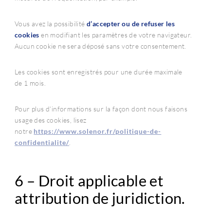
Vous avez la possibilité
d’accepter ou de refuser les
cookies
en modifiant les paramètres de votre navigateur.
Aucun cookie ne sera déposé sans votre consentement.
Les cookies sont enregistrés pour une durée maximale
de 1 mois.
Pour plus d’informations sur la façon dont nous faisons
usage des cookies, lisez
notre
https://www.solenor.fr/politique-de-
confidentialite/
.
6 – Droit applicable et
attribution de juridiction.