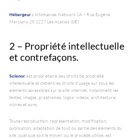
Hébergeur :
Infomaniak Network SA – Rue Eugène
Marziano 25 1227 Les Acacias (GE)
2 – Propriété intellectuelle
et contrefaçons.
Solenor
est propriétaire des droits de propriété
intellectuelle et détient les droits d’usage sur tous les
éléments accessibles sur le site internet, notamment les
textes, images, graphismes, logos, vidéos, architecture,
icônes et sons.
Toute reproduction, représentation, modification,
publication, adaptation de tout ou partie des éléments du
site, quel que soit le moyen ou le procédé utilisé, est