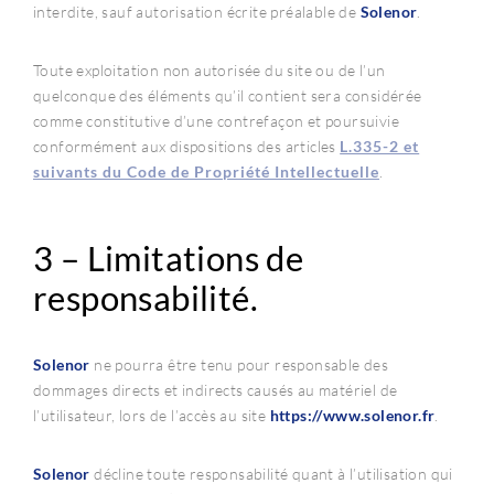
interdite, sauf autorisation écrite préalable de
Solenor
.
Toute exploitation non autorisée du site ou de l’un
quelconque des éléments qu’il contient sera considérée
comme constitutive d’une contrefaçon et poursuivie
conformément aux dispositions des articles
L.335-2 et
suivants du Code de Propriété Intellectuelle
.
3 – Limitations de
responsabilité.
Solenor
ne pourra être tenu pour responsable des
dommages directs et indirects causés au matériel de
l’utilisateur, lors de l’accès au site
https://www.
solenor
.fr
.
Solenor
décline toute responsabilité quant à l’utilisation qui