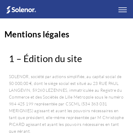
Mentions légales
1 – Édition du site
SOLENOR, société par actions simplifiée, au capital social de
50 000,00 €, dont le siège social est situé au 23 RUE PAUL
LANGEVIN, 59260 LEZENNES, immatriculée au Registre du
Commerce et des Sociétés de Lille Metropole sous le numéro
984 425 199 représentée par CSCML (534 363 031
MERIGNIES) agissant et ayant les pouvoirs nécessaires en
tant que président, elle-même représentée par M Christophe
PICARD agissant et ayant les pouvoirs nécessaires en tant
que gérant.