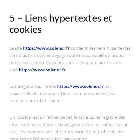
5 – Liens hypertextes et
cookies
Le site
https://www.
solenor
.fr
contient des liens hypertextes
vers d’autres sites et dégage toute responsabilité à propos
de ces liens externes ou des liens créés par d’autres sites
vers
https://www.
solenor
.
fr
La navigation sur le site
https://www.
solenor
.fr
est
susceptible de provoquer l’installation de cookie(s) sur
l’ordinateur de l’utilisateur.
Un “cookie” est un fichier de petite taille qui enregistre des
informations relatives à la navigation d’un utilisateur sur un
site. Les données ainsi obtenues permettent d’obtenir des
mesures de fréquentation, par exemple.