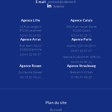
E-mail
contact@solenor.fr
Solenor
Agence Lille
Agence Calais
23 Rue Langevin
852 Rue Marcel Doret
59260 Lezennes
62100 Calais
03 66 32 26 00
03 66 32 25 71
Agence Arras
Agence Paris
Rue Jean Moulin
Audrey COMANDINI
62000 Dainville
06 07 32 57 67
03 66 32 53 97
Yassine OUDGHIRI IDRISSI
06 85 60 80 21
Agence Rouen
Agence Strasbourg
Guillaume Gasser
Benjamin Orban
06.75.32.93.42
07.50.67.83.25
Plan du site
Accueil