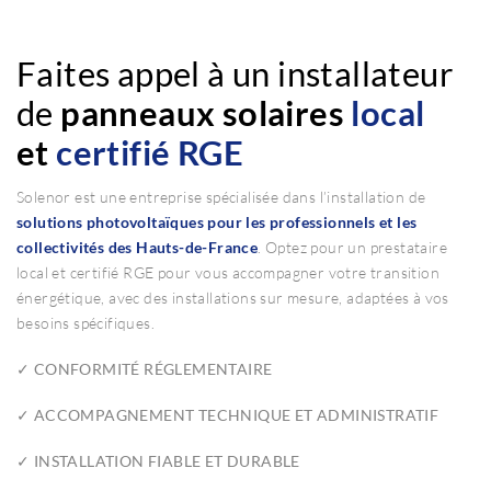
Faites appel à un installateur
de
panneaux solaires
local
et
certifié RGE
Solenor est une entreprise spécialisée dans l’installation de
solutions photovoltaïques pour les professionnels et les
collectivités des Hauts-de-France
. Optez pour un prestataire
local et certifié RGE pour vous accompagner votre transition
énergétique, avec des installations sur mesure, adaptées à vos
besoins spécifiques.
✓ CONFORMITÉ RÉGLEMENTAIRE
✓ ACCOMPAGNEMENT TECHNIQUE ET ADMINISTRATIF
✓ INSTALLATION FIABLE ET DURABLE