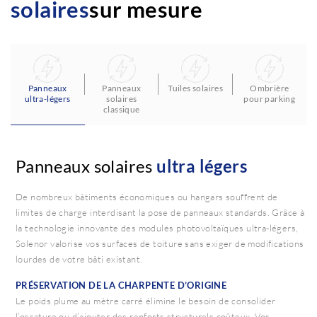
solaires
sur mesure
Panneaux
Panneaux
Tuiles solaires
Ombrière
ultra-légers
solaires
pour parking
classique
Panneaux solaires
ultra légers
De nombreux bâtiments économiques ou hangars souffrent de
limites de charge interdisant la pose de panneaux standards. Grâce à
la technologie innovante des modules photovoltaïques ultra-légers,
Solenor valorise vos surfaces de toiture sans exiger de modifications
lourdes de votre bâti existant.
PRÉSERVATION DE LA CHARPENTE D’ORIGINE
Le poids plume au mètre carré élimine le besoin de consolider
l’ossature ou d’ajouter des renforts structurels coûteux. Vos