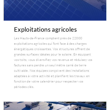
Exploitations agricoles
Les Hauts-de-France comptent près de 22000
exploitations agricoles qui font face à des charges
énergétiques croissantes. Vos structures offrent de
grandes surfaces idéales pour le solaire. En équipant
vos toits, vous diversifiez vos revenus et réduisez vos
factures sans perdre un seul mètre carré de terre
cultivable. Nos équipes conçoivent des installations
adaptées à votre activité et planifient les travaux en
fonction de votre calendrier pour respecter vos
périodes clés.