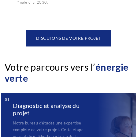
finale d’ici 2030.
DISCUTONS DE VOTRE PROJET
Votre parcours vers
l’
énergie
verte
01
Diagnostic et analyse du
projet
Notre bureau d’études une expertise
complète de votre projet. Cette étape
permet de valider la portance de la