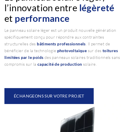
l’innovation entre
légèreté
et
performance
Le panneau solaire léger est un produit nouvelle génération
spécifiquement conçu pour répondre aux contraintes
structurelles des
bâtiments professionnels
. Il permet de
bénéficier de la technologie
photovoltaïque
sur des
toitures
limitées par le poids
des panneaux solaires traditionnels sans
compromis sur la
capacité de production
solaire.
ÉCHANGEONS SUR VOTRE PROJET