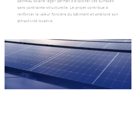
panneau solaire léger permet d’exploiter ces surfaces
sans contrainte structurelle. Le projet contribue à
renforcer la valeur foncière du bâtiment et améliore son
attractivité locative.
Collectivités locales
Entre bâtiments anciens et contraintes budgétaires, les
travaux de renforcement structurel ne sont pas